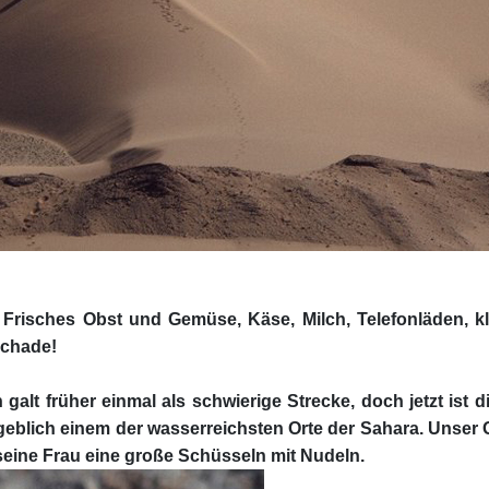
ibt: Frisches Obst und Gemüse, Käse, Milch, Telefonläden,
schade!
lt früher einmal als schwierige Strecke, doch jetzt ist d
 angeblich einem der wasserreichsten Orte der Sahara. Unser
s seine Frau eine große Schüsseln mit Nudeln.